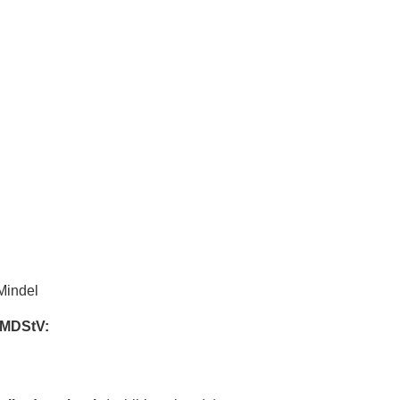
Mindel
3 MDStV: