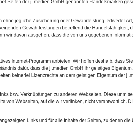
ernet-Seiten der jl.medien GmbH genannten Handelsmarken ges
en ohne jegliche Zusicherung oder Gewährleistung jedweder Art, 
hweigenden Gewährleistungen betreffend die Handelsfähigkeit, 
n wir davon ausgehen, dass die von uns gegebenen Informatio
atives Internet-Programm anbieten. Wir hoffen deshalb, dass Si
rständnis dafür, dass die jl.medien GmbH ihr geistiges Eigentu
Seiten keinerlei Lizenzrechte an dem geistigen Eigentum der 
Links bzw. Verknüpfungen zu anderen Webseiten. Diese unmitte
alte von Webseiten, auf die wir verlinken, nicht verantwortlich. 
angezeigten Links und für alle Inhalte der Seiten, zu denen di