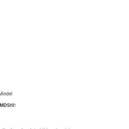
Mindel
3 MDStV: