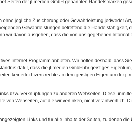
ernet-Seiten der jl.medien GmbH genannten Handelsmarken ges
en ohne jegliche Zusicherung oder Gewährleistung jedweder Art, 
hweigenden Gewährleistungen betreffend die Handelsfähigkeit, 
n wir davon ausgehen, dass die von uns gegebenen Informatio
atives Internet-Programm anbieten. Wir hoffen deshalb, dass Si
rständnis dafür, dass die jl.medien GmbH ihr geistiges Eigentu
Seiten keinerlei Lizenzrechte an dem geistigen Eigentum der 
Links bzw. Verknüpfungen zu anderen Webseiten. Diese unmitte
alte von Webseiten, auf die wir verlinken, nicht verantwortlich. 
angezeigten Links und für alle Inhalte der Seiten, zu denen di