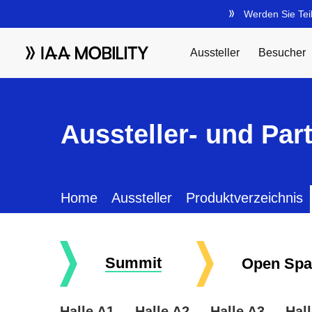
Aussteller- und Par
Home
Aussteller
Produktverzeichnis
Summit
Open Spa
Halle A1
Halle A2
Halle A3
Hal