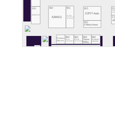
B10
B11
A10
B13
D1
YFO
Tec
CCPIT-Auto
INGENEV
UMBRIA
A2MAC1
C1
E-MOBILITY
NETWORK
e
B12
E-Mobility Rentals
B02
B03
B04
B05
Protean
Dynax
MOTER
Surprice
PyungHwa
Electric
Technologies
Corporation
Industrial
Mobility