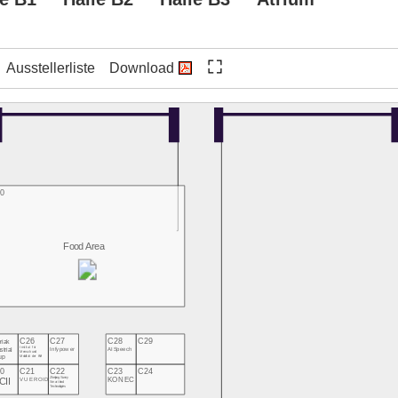
Ausstellerliste
Download
0
Food Area
C26
C27
C28
C29
riak
strial
Institut für
Infypower
AI Speech
Mensch und
up
Mobilität der HM
0
C21
C22
C23
C24
CII
Zhejiang Sunny
KONEC
VUEROID
Smartlead
Technologies