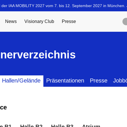
tnerverzeichnis
Hallen/Gelände
Präsentationen
Presse
Jobb
ce
le B1
Halle B2
Halle B3
Atrium