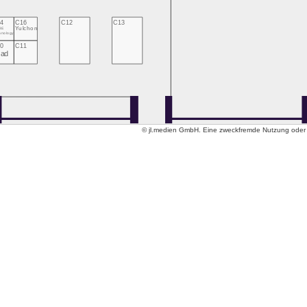
4
C16
C12
C13
RE
Yulchon
hnology
0
C11
Jad
© jl.medien GmbH. Eine zweckfremde Nutzung oder ko