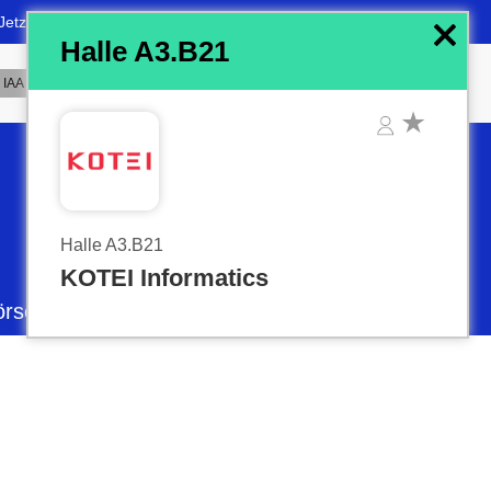
x
Halle A3.B21
Halle A3.B21
KOTEI Informatics
örse
Favoriten