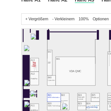
+ Vergrößern
- Verkleinern
100%
Optionen
B42
C4
B41
A13
GAMA /
KATECH
VDA QMC
A12
B40
ProtoPie
CyberJoin
B21
B22
B24
B25
Elte
Indu
SewingDX
Helm.ai
KOTEI Informatics
Limited
Gro
MOTORWORLD
Group
B20
B23
B26
C2
A11
S
Waffer Technology
SISPARK
AXERA