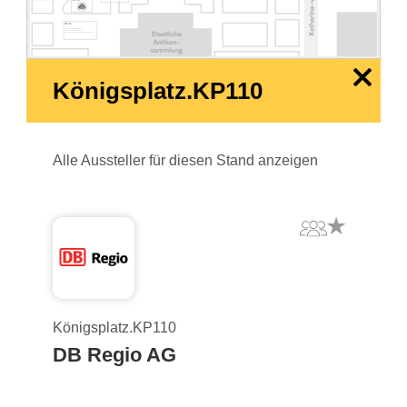
KP150
KP155
Deutscher Verkehrssicherheitsrat |
German Road Safety Council
Bund gegen Alkohol und Drogen im Straßenverkehr
x
Königsplatz.KP110
Alle Aussteller für diesen Stand anzeigen
Königsplatz.KP110
DB Regio AG