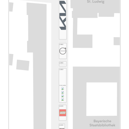
LS460
LS455
Samsung Electronics
LS450
FOOD AREA
LS445
LS440