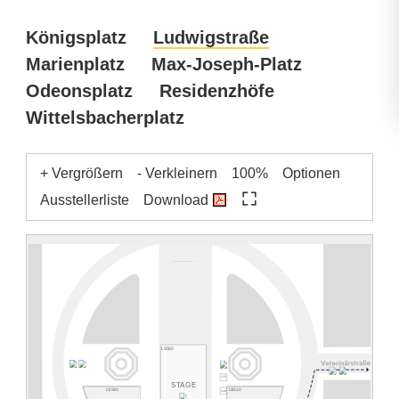
Königsplatz
Ludwigstraße
Marienplatz
Max-Joseph-Platz
Odeonsplatz
Residenzhöfe
Wittelsbacherplatz
+ Vergrößern
- Verkleinern
100%
Optionen
Ausstellerliste
Download
LS500
LS550
Polizeipräsidium
München
STAGE
LS540
LS510
ASB