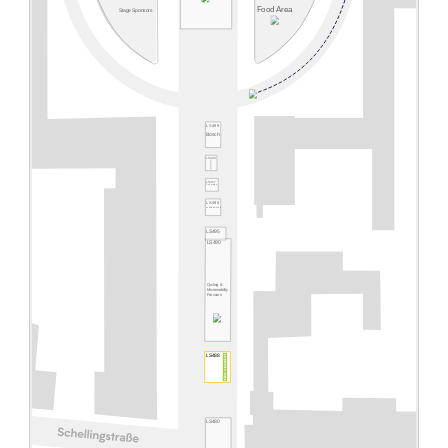
Food Area
Stage Sponsors
LS499
Bosch
LS498
LS497
Schwalbe
LS496
JobRad® Loop
LS495
LS490
Cycling &
Micromobility
Parcours
LS488
LS480