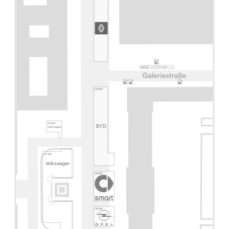
Hyundai
TD305
TD300
smart Europe
Volkswagen
Genesis
OP360
OP301
BYD
Volkswagen
OP300
Volkswagen
OP350
OP340