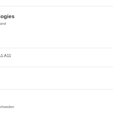
ogies
land
A1.A11
Schweden