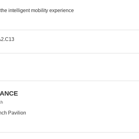
he intelligent mobility experience
A2.C13
RANCE
ch
nch Pavilion