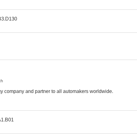
B3.D130
ch
gy company and partner to all automakers worldwide.
A1.B01