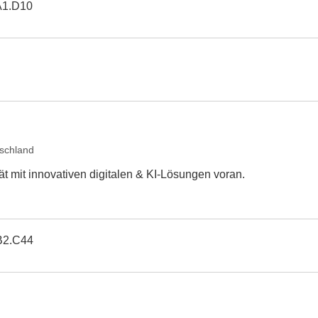
A1.D10
schland
tät mit innovativen digitalen & KI-Lösungen voran.
B2.C44