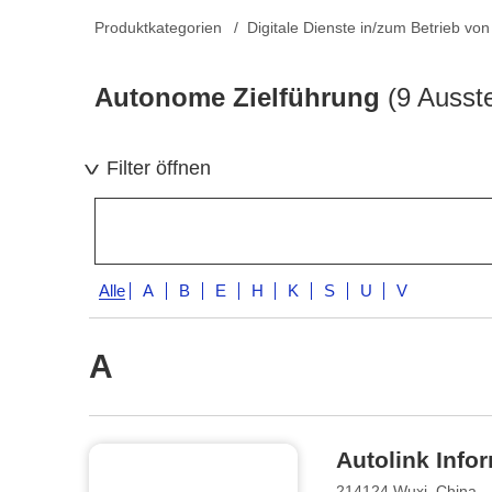
Produktkategorien
Digitale Dienste in/zum Betrieb v
Autonome Zielführung
(9 Ausste
Filter öffnen
Alle
A
B
E
H
K
S
U
V
A
Autolink Info
214124 Wuxi, China