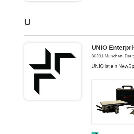
U
UNIO Enterpri
80331 München, Deut
UNIO ist ein NewSpac