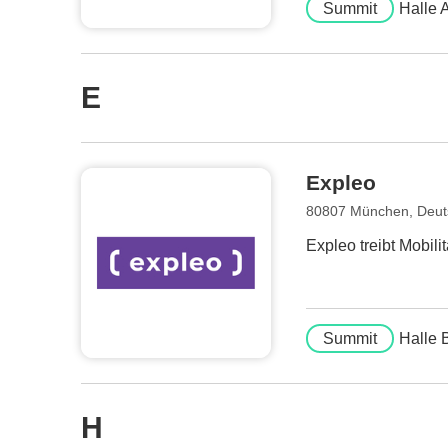
Summit
Halle 
E
Expleo
80807 München, Deut
Expleo treibt Mobili
Summit
Halle 
H