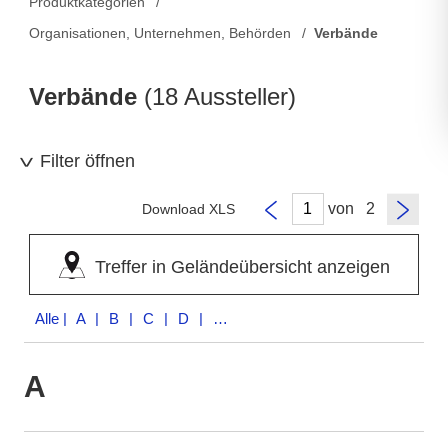
Produktkategorien
Organisationen, Unternehmen, Behörden
Verbände
Verbände
(18 Aussteller)
Filter öffnen
von
Download XLS
Treffer in Geländeübersicht anzeigen
Alle
| A | B | C | D | F | G | I | N | O | T | U | V
A