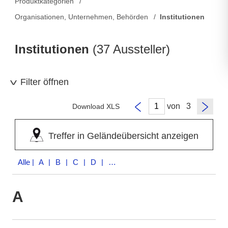
Produktkategorien
Organisationen, Unternehmen, Behörden
Institutionen
Institutionen
(37 Aussteller)
Filter öffnen
von
Download XLS
Treffer in Geländeübersicht anzeigen
Alle
| A | B | C | D | F | G | I | K | L | M | N | P | S | T | V | W | Y
A