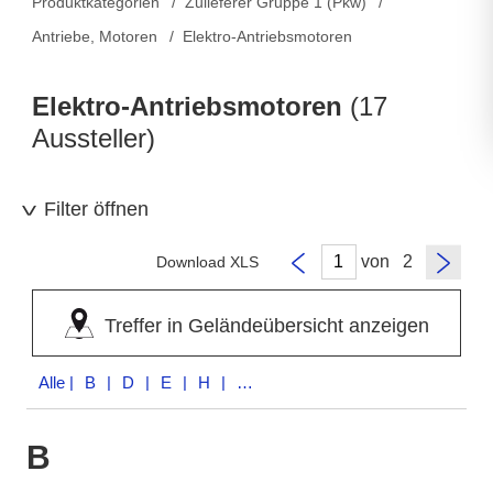
Produktkategorien
Zulieferer Gruppe 1 (Pkw)
Antriebe, Motoren
Elektro-Antriebsmotoren
Elektro-Antriebsmotoren
(17
Aussteller)
Filter öffnen
von
Download XLS
Treffer in Geländeübersicht anzeigen
Alle
| B | D | E | H | I | J | M | P | Q | S | V
B