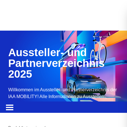
Aussteller- und
Partnerverzeichnis
2025
Willkommen im Aussteller- und Partnerverzeichnis der
IAA MOBILITY! Alle Informationen zu Ausstellern,
Partnern, Sponsoren und Produkten.