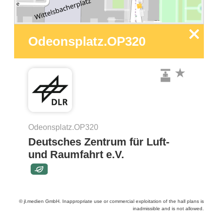
OP320
OP310
x
Odeonsplatz.OP320
Odeonsplatz.OP320
Deutsches Zentrum für Luft-
und Raumfahrt e.V.
© jl.medien GmbH. Inappropriate use or commercial exploitation of the hall plans is
inadmissible and is not allowed.