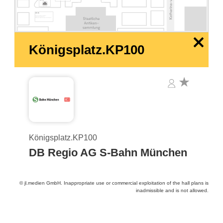
KP150
KP155
Deutscher Verkehrssicherheitsrat |
German Road Safety Council
Bund gegen Alkohol und Drogen im Straßenverkehr
x
Königsplatz.KP100
Königsplatz.KP100
DB Regio AG S-Bahn München
© jl.medien GmbH. Inappropriate use or commercial exploitation of the hall plans is
inadmissible and is not allowed.