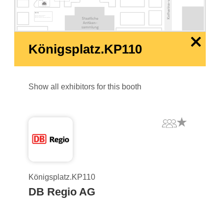
KP150
KP155
Deutscher Verkehrssicherheitsrat |
German Road Safety Council
Bund gegen Alkohol und Drogen im Straßenverkehr
x
Königsplatz.KP110
Show all exhibitors for this booth
Königsplatz.KP110
DB Regio AG