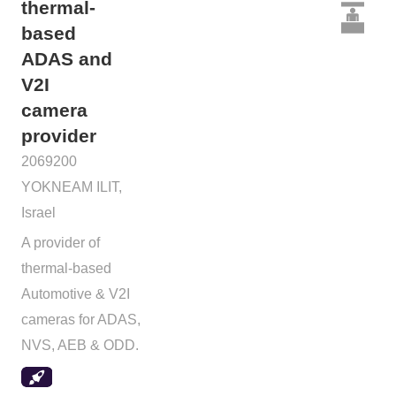
thermal-
based
ADAS and
V2I
camera
provider
2069200
YOKNEAM ILIT,
Israel
A provider of
thermal-based
Automotive & V2I
cameras for ADAS,
NVS, AEB & ODD.