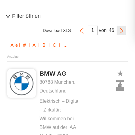
Filter öffnen
von
Download XLS
Alle
| # | A | B | C | D | E | F | G | H | I | J | K | L | M | N | O | P | Q | R | S | T | U | V | W | X | Z
Anzeige
BMW AG
80788 München,
Deutschland
Elektrisch – Digital
– Zirkulär:
Willkommen bei
BMW auf der IAA