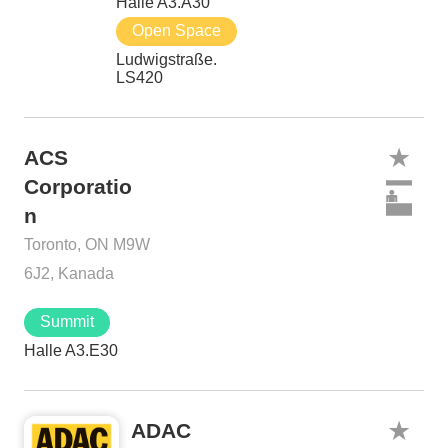
Halle A3.A30
Open Space
Ludwigstraße.
LS420
ACS
Corporatio
n
Toronto, ON M9W
6J2, Kanada
Summit
Halle A3.E30
ADAC