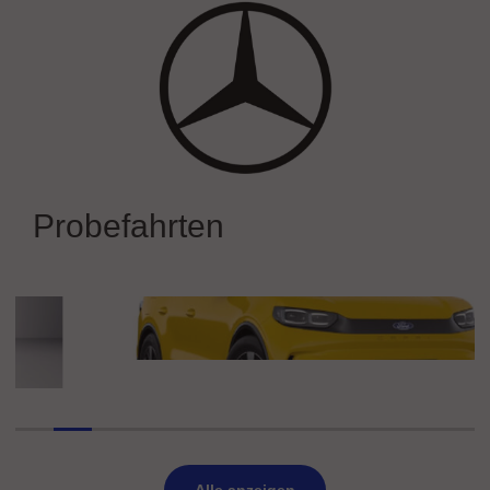
DER NEUE BMW iX3
Mercedes-Benz
Mercedes-Benz auf der IAA MOBILITY 2025
Probefahrten
erleben
Ford
Ford Capri Premium