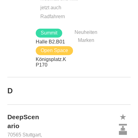
jetzt auch
Radfahrern
Neuheiten
Summit
Marken
Halle B2.B01
Open Space
Königsplatz.K
P170
D
DeepScen
ario
70565 Stuttgart,