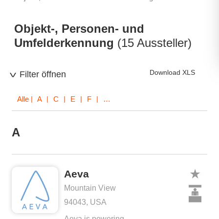
Objekt-, Personen- und
Umfelderkennung
(15 Aussteller)
Download XLS
Filter öffnen
Alle
| A | C | E | F | G | H | I | L | N | O | V
A
Aeva
Mountain View
94043, USA
Aeva is powering