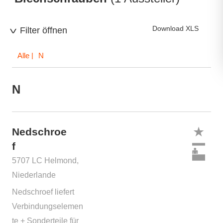
Download XLS
Filter öffnen
Alle
| N
N
Nedschroe
f
5707 LC Helmond,
Niederlande
Nedschroef liefert
Verbindungselemen
te + Sonderteile für