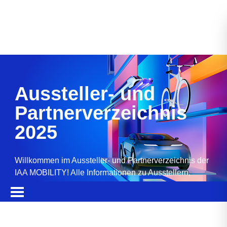
Aussteller- und
Partnerverzeichnis
2025
Willkommen im Aussteller- und Partnerverzeichnis der
IAA MOBILITY! Alle Informationen zu Ausstellern,
Partnern, Sponsoren und Produkten.