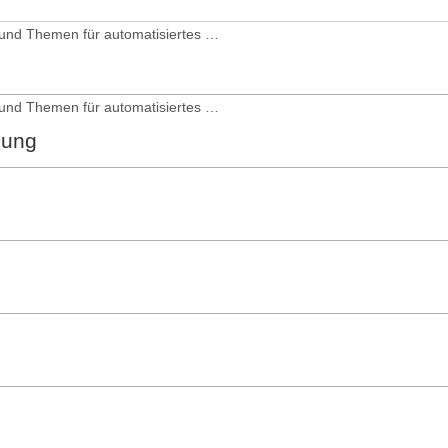
Systeme und Themen für automatisiertes und autonomes Fahren
Systeme und Themen für automatisiertes und autonomes Fahren
nung