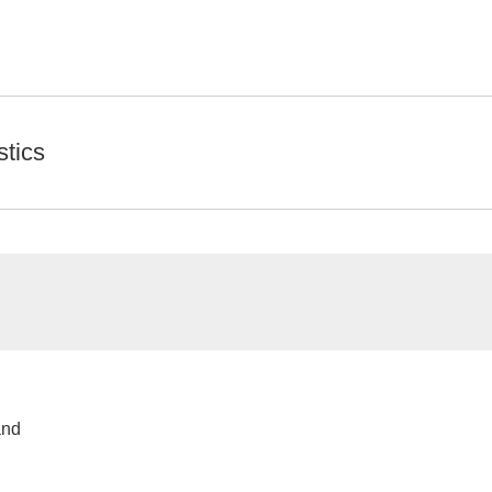
stics
and