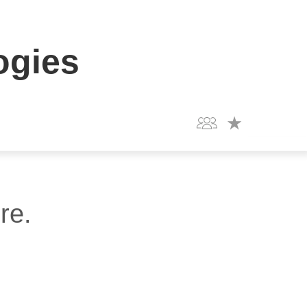
ogies
re.