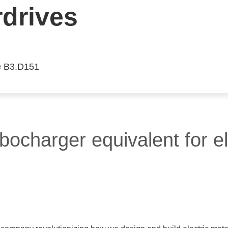
drives
e B3.D151
rbocharger equivalent for el