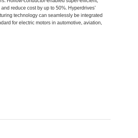
s. Hollow-conductor-enabled super-efficient,
e and reduce cost by up to 50%. Hyperdrives’
cturing technology can seamlessly be integrated
dard for electric motors in automotive, aviation,