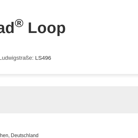
®
ad
Loop
Ludwigstraße
LS496
hen, Deutschland