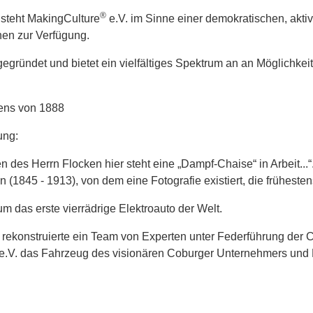
®
 steht MakingCulture
e.V. im Sinne einer demokratischen, akti
nen zur Verfügung.
ründet und bietet ein vielfältiges Spektrum an an Möglichkeiten
gens von 1888
ung:
nen des Herrn Flocken hier steht eine „Dampf-Chaise“ in Arbeit.
(1845 - 1913), von dem eine Fotografie existiert, die frühest
 das erste vierrädrige Elektroauto der Welt.
rekonstruierte ein Team von Experten unter Federführung der 
m e.V. das Fahrzeug des visionären Coburger Unternehmers und 