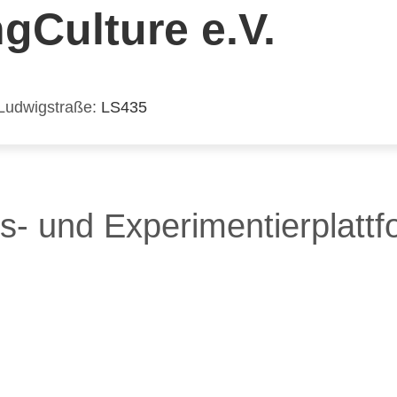
gCulture e.V.
Ludwigstraße
LS435
s- und Experimentierplattf