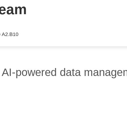
ream
e A2.B10
 AI-powered data managem