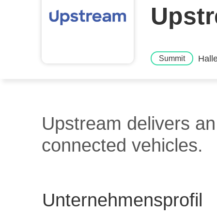
Upst
Hall
Summit
Upstream delivers an
connected vehicles.
Unternehmensprofil