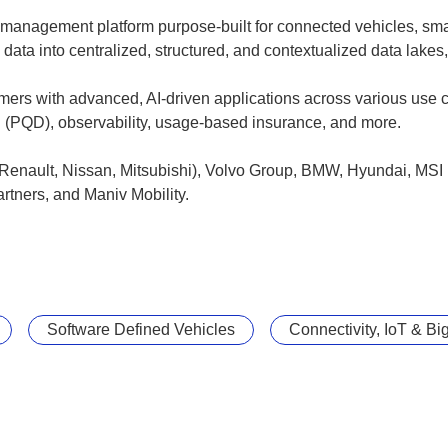
management platform purpose-built for connected vehicles, sma
data into centralized, structured, and contextualized data lakes, u
ers with advanced, AI-driven applications across various use c
n (PQD), observability, usage-based insurance, and more.
 (Renault, Nissan, Mitsubishi), Volvo Group, BMW, Hyundai, MSI
rtners, and Maniv Mobility.
Software Defined Vehicles
Connectivity, IoT & Bi