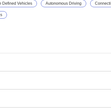
e Defined Vehicles
Autonomous Driving
Connectiv
es