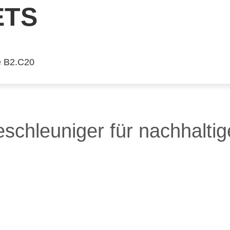
ETS
e B2.C20
chleuniger für nachhaltige