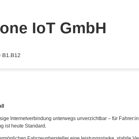
fone IoT GmbH
e B1.B12
ll
ssige Internetverbindung unterwegs unverzichtbar – für Fahrer:
g ist heute Standard.
ermöglichen Fahrzeughersteller eine leistungsstarke, stabile V