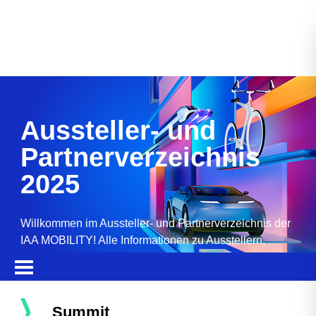
Aussteller- und
Partnerverzeichnis
2025
Willkommen im Aussteller- und Partnerverzeichnis der
IAA MOBILITY! Alle Informationen zu Ausstellern,
Partnern, Sponsoren und Produkten.
Summit