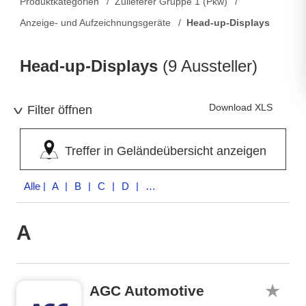
Produktkategorien
Zulieferer Gruppe 1 (Pkw)
Anzeige- und Aufzeichnungsgeräte
Head-up-Displays
Head-up-Displays
(9 Aussteller)
Download XLS
Filter öffnen
Treffer in Geländeübersicht anzeigen
Alle
| A | B | C | D | G | R | S
A
AGC Automotive