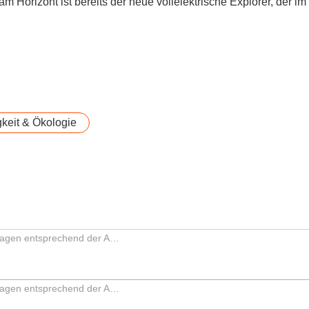
m Horizont ist bereits der neue vollelektrische Explorer, der im
keit & Ökologie
Personenkraftwagen entsprechend der Antriebsart
Personenkraftwagen entsprechend der Antriebsart