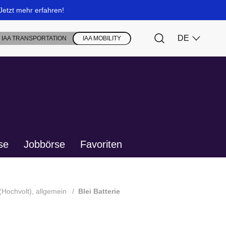
se
Jobbörse
Favoriten
(Hochvolt), allgemein
Blei Batterie