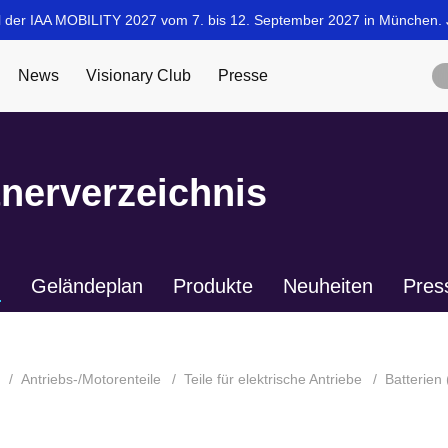
tnerverzeichnis
n
Geländeplan
Produkte
Neuheiten
Pres
Antriebs-/Motorenteile
Teile für elektrische Antriebe
Batterien 