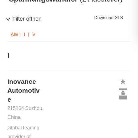
Download XLS
Filter öffnen
Alle
| I | V
I
Inovance
Automotiv
e
215104 Suzhou,
China
Global leading
provider of