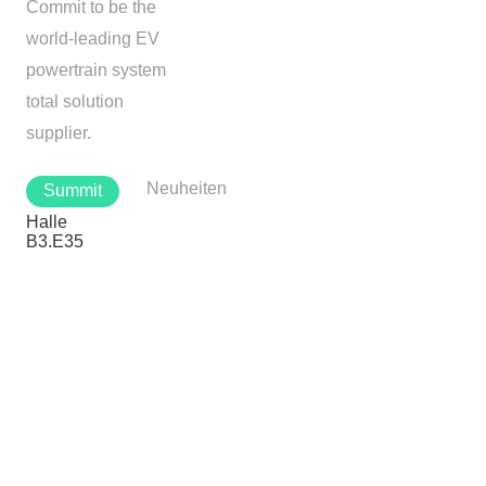
Commit to be the
world-leading EV
powertrain system
total solution
supplier.
Neuheiten
Summit
Halle
B3.E35