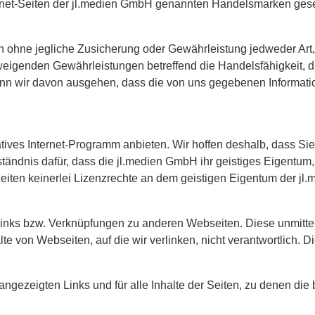
ernet-Seiten der jl.medien GmbH genannten Handelsmarken ges
en ohne jegliche Zusicherung oder Gewährleistung jedweder Art, 
hweigenden Gewährleistungen betreffend die Handelsfähigkeit, 
n wir davon ausgehen, dass die von uns gegebenen Informatio
atives Internet-Programm anbieten. Wir hoffen deshalb, dass Si
rständnis dafür, dass die jl.medien GmbH ihr geistiges Eigentu
Seiten keinerlei Lizenzrechte an dem geistigen Eigentum der 
Links bzw. Verknüpfungen zu anderen Webseiten. Diese unmitte
alte von Webseiten, auf die wir verlinken, nicht verantwortlich. 
angezeigten Links und für alle Inhalte der Seiten, zu denen di