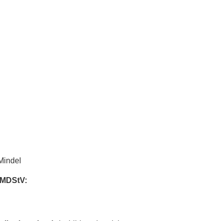
Mindel
3 MDStV: