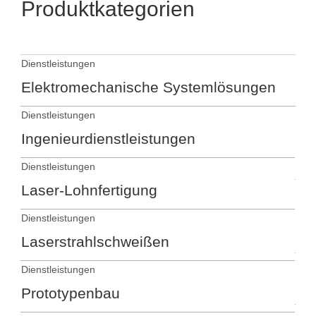
Produktkategorien
Dienstleistungen
Entw
Elektromechanische Systemlösungen
En
Dienstleistungen
Zuli
Ingenieurdienstleistungen
Teil
Ze
Dienstleistungen
Laser-Lohnfertigung
Zuli
Teil
Dienstleistungen
Ba
Laserstrahlschweißen
Zuli
Dienstleistungen
Ele
Prototypenbau
Zuli