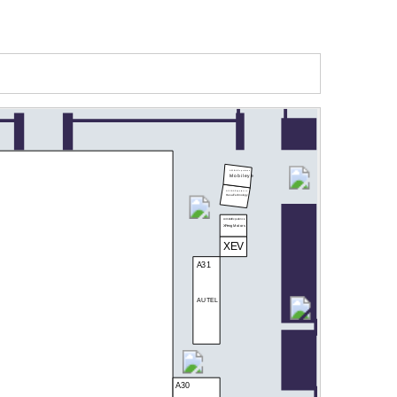
A51 IAA Experience
Mobileye
A50 IAA Experience
Hesai Technology
A41 IAA Experience
XPeng Motors
XEV
A31
AUTEL
A30