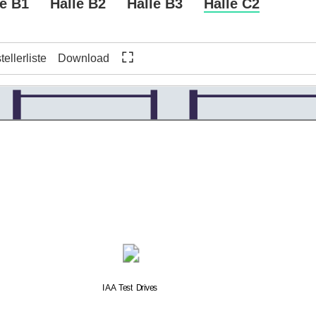
le B1
Halle B2
Halle B3
Halle C2
ellerliste
Download
IAA Test Drives