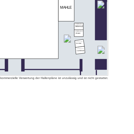
MAHLE
A21 IAA Experience
MAHLE
A20 IAA Experience
Volkswagen
A11 IAA Experience
MicroVision
A10 IAA Experience
Luminar
mmerzielle Verwertung der Hallenpläne ist unzulässig und ist nicht gestattet.