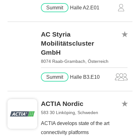
Summit
Halle A2.E01
AC Styria
Mobilitätscluster
GmbH
8074 Raab-Grambach, Österreich
Summit
Halle B3.E10
ACTIA Nordic
583 30 Linköping, Schweden
ACTIA develops state of the art
connectivity platforms