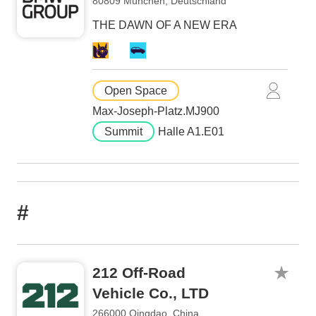
80809 München, Deutschland
THE DAWN OF A NEW ERA
Open Space
Max-Joseph-Platz.MJ900
Summit
Halle A1.E01
#
212 Off-Road
Vehicle Co., LTD
266000 Qingdao, China