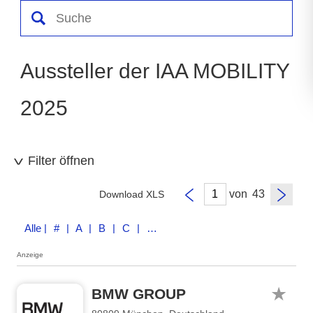
Aussteller der IAA MOBILITY
2025
Filter öffnen
von
Download XLS
Alle
| # | A | B | C | D | E | F | G | H | I | J | K | L | M | N | O | P | Q | R | S | T | U | V | W | X | Y | Z
Anzeige
BMW GROUP