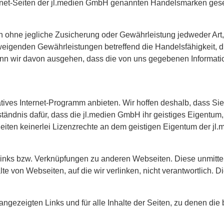
ernet-Seiten der jl.medien GmbH genannten Handelsmarken ges
en ohne jegliche Zusicherung oder Gewährleistung jedweder Art, 
hweigenden Gewährleistungen betreffend die Handelsfähigkeit, 
n wir davon ausgehen, dass die von uns gegebenen Informatio
atives Internet-Programm anbieten. Wir hoffen deshalb, dass Si
rständnis dafür, dass die jl.medien GmbH ihr geistiges Eigentu
Seiten keinerlei Lizenzrechte an dem geistigen Eigentum der 
Links bzw. Verknüpfungen zu anderen Webseiten. Diese unmitte
alte von Webseiten, auf die wir verlinken, nicht verantwortlich. 
angezeigten Links und für alle Inhalte der Seiten, zu denen di