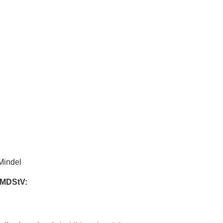
Mindel
3 MDStV: