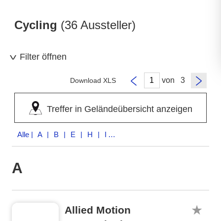
Cycling
(36 Aussteller)
Filter öffnen
von
Download XLS
Treffer in Geländeübersicht anzeigen
Alle
| A | B | E | H | I | K | M | N | O | P | R | S | T | V | W
A
Allied Motion