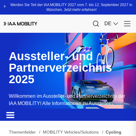
Aussteller- und
Partnerverzeichnis
2025
Willkommen im Aussteller- und Partnerverzeichnis der
IAA MOBILITY! Alle Informationen zu Ausstellern,
Partnern, Sponsoren und Produkten.
Themenfelder
MOBILITY Vehicles/Solutions
Cycling