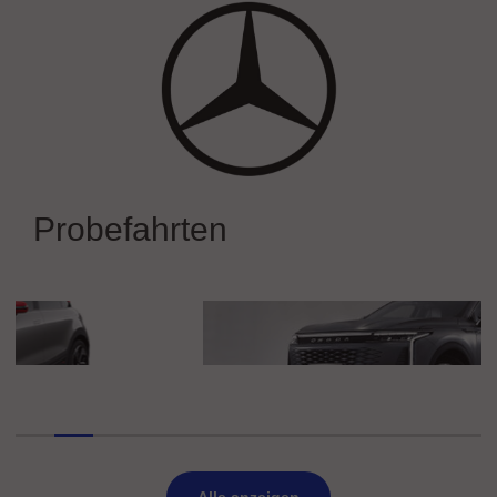
DER NEUE BMW iX3
Mercedes-Benz
Mercedes-Benz auf der IAA MOBILITY 2025
Probefahrten
erleben
O&J Automotive Netherlands B.V.
OMODA9 PHEV